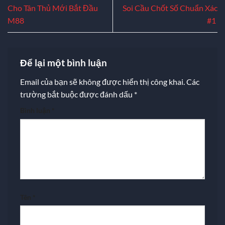
Cho Tân Thủ Mới Bắt Đầu
Soi Cầu Chốt Số Chuẩn Xác
M88
#1
Để lại một bình luận
Email của bạn sẽ không được hiển thị công khai.
Các
trường bắt buộc được đánh dấu
*
Bình luận
*
Tên
*