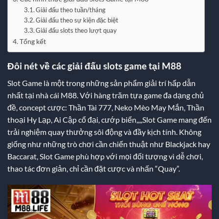
Giải đấu theo tuần/tháng
Giải đấu theo sự kiện đặc biệt
Giải đấu slots theo lượt quay
Tổng kết
Đôi nét về các giải đấu slots game tại M88
Slot Game là một trong những sản phẩm giải trí hấp dẫn
nhất tại nhà cái M88. Với hàng trăm tựa game đa dạng chủ
đề, concept cược: Thần Tài 777, Neko Mèo May Mắn, Thần
thoại Hy Lạp, Ai Cập cổ đại, cướp biển,,,,Slot Game mang đến
trải nghiệm quay thưởng sôi động và đầy kịch tính. Không
giống như những trò chơi cần chiến thuật như Blackjack hay
Baccarat, Slot Game phù hợp với mọi đối tượng vì dễ chơi,
thao tác đơn giản, chỉ cần đặt cược và nhấn “Quay”.