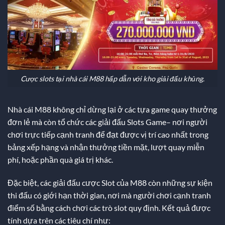
Cược slots tại nhà cái M88 hấp dẫn với kho giải đấu khủng.
Nhà cái M88 không chỉ dừng lại ở các tựa game quay thưởng
đơn lẻ mà còn tổ chức các giải đấu Slots Game– nơi người
chơi trực tiếp cạnh tranh để đạt được vị trí cao nhất trong
bảng xếp hạng và nhận thưởng tiền mặt, lượt quay miễn
phí, hoặc phần quà giá trị khác.
Đặc biệt, các giải đấu cược Slot của M88 còn những sự kiện
thi đấu có giới hạn thời gian, nơi mà người chơi cạnh tranh
điểm số bằng cách chơi các trò slot quy định. Kết quả được
tính dựa trên các tiêu chí như: