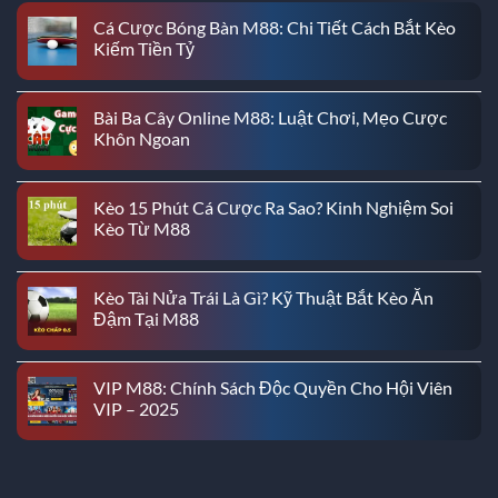
Cá Cược Bóng Bàn M88: Chi Tiết Cách Bắt Kèo
Kiếm Tiền Tỷ
Bài Ba Cây Online M88: Luật Chơi, Mẹo Cược
Khôn Ngoan
Kèo 15 Phút Cá Cược Ra Sao? Kinh Nghiệm Soi
Kèo Từ M88
Kèo Tài Nửa Trái Là Gì? Kỹ Thuật Bắt Kèo Ăn
Đậm Tại M88
VIP M88: Chính Sách Độc Quyền Cho Hội Viên
VIP – 2025