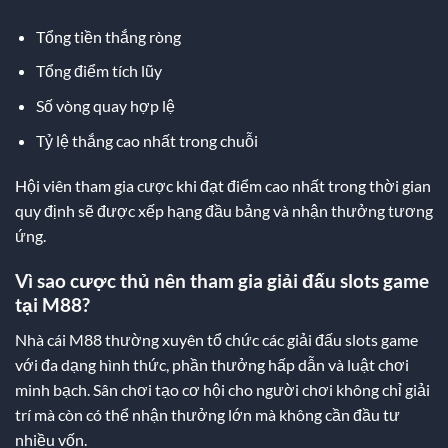
Tổng tiền thắng ròng
Tổng điểm tích lũy
Số vòng quay hợp lệ
Tỷ lệ thắng cao nhất trong chuỗi
Hội viên tham gia cược khi đạt điểm cao nhất trong thời gian
quy định sẽ được xếp hạng đầu bảng và nhận thưởng tương
ứng.
Vì sao cược thủ nên tham gia giải đấu slots game
tại M88?
Nhà cái M88 thường xuyên tổ chức các giải đấu slots game
với đa dạng hình thức, phần thưởng hấp dẫn và luật chơi
minh bạch. Sân chơi tạo cơ hội cho người chơi không chỉ giải
trí mà còn có thể nhận thưởng lớn mà không cần đầu tư
nhiều vốn.