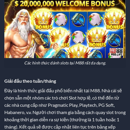
Các hình thức đánh slots tại M88 rất đa dạng.
Giải đấu theo tuần/tháng
Đây là hình thức giải đấu phổ biến nhất tại M88. Nhà cái sẽ
chọn sẵn một nhóm các trò chơi Slot hợp lệ, có thể đến từ
các nhà cung cấp như Pragmatic Play, Playtech, PG Soft,
Habanero, v.v. Người chơi tham gia bằng cách quay slot trong
khoảng thời gian diễn ra sự kiện (thường là 1 tuần hoặc 1
tháng). Kết quả sẽ được cập nhật liên tục trên bảng xếp