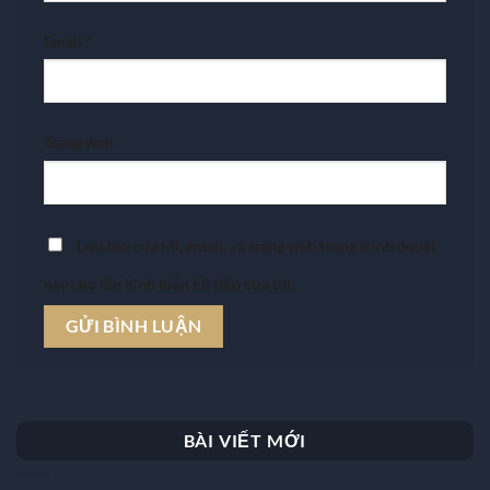
Email
*
Trang web
Lưu tên của tôi, email, và trang web trong trình duyệt
này cho lần bình luận kế tiếp của tôi.
BÀI VIẾT MỚI