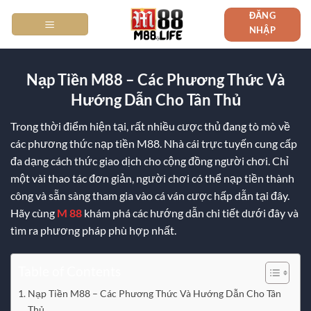
Chuyển
ĐĂNG
đến
NHẬP
nội
dung
Nạp Tiền M88 – Các Phương Thức Và
Hướng Dẫn Cho Tân Thủ
Trong thời điểm hiện tại, rất nhiều cược thủ đang tò mò về
các phương thức nạp tiền M88. Nhà cái trực tuyến cung cấp
đa dạng cách thức giao dịch cho cộng đồng người chơi. Chỉ
một vài thao tác đơn giản, người chơi có thể nạp tiền thành
công và sẵn sàng tham gia vào cá ván cược hấp dẫn tại đây.
Hãy cùng
M 88
khám phá các hướng dẫn chi tiết dưới đây và
tìm ra phương pháp phù hợp nhất.
Table of Contents
Nạp Tiền M88 – Các Phương Thức Và Hướng Dẫn Cho Tân
Thủ