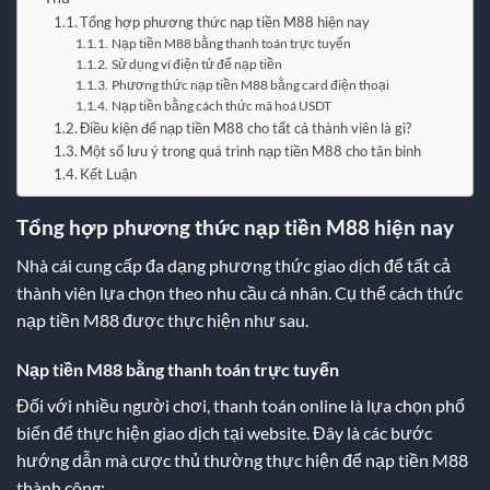
Tổng hợp phương thức nạp tiền M88 hiện nay
Nạp tiền M88 bằng thanh toán trực tuyến
Sử dụng ví điện tử để nạp tiền
Phương thức nạp tiền M88 bằng card điện thoại
Nạp tiền bằng cách thức mã hoá USDT
Điều kiện để nạp tiền M88 cho tất cả thành viên là gì?
Một số lưu ý trong quá trình nạp tiền M88 cho tân binh
Kết Luận
Tổng hợp phương thức nạp tiền M88 hiện nay
Nhà cái cung cấp đa dạng phương thức giao dịch để tất cả
thành viên lựa chọn theo nhu cầu cá nhân. Cụ thể cách thức
nạp tiền M88 được thực hiện như sau.
Nạp tiền M88 bằng thanh toán trực tuyến
Đối với nhiều người chơi, thanh toán online là lựa chọn phổ
biến để thực hiện giao dịch tại website. Đây là các bước
hướng dẫn mà cược thủ thường thực hiện để nạp tiền M88
thành công: