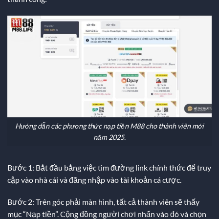
Hướng dẫn các phương thức nạp tiền M88 cho thành viên mới
năm 2025.
Bước 1: Bắt đầu bằng việc tìm đường link chính thức để truy
cập vào nhà cái và đăng nhập vào tài khoản cá cược.
Bước 2: Trên góc phải màn hình, tất cả thành viên sẽ thấy
mục “Nạp tiền”. Cộng đồng người chơi nhấn vào đó và chọn