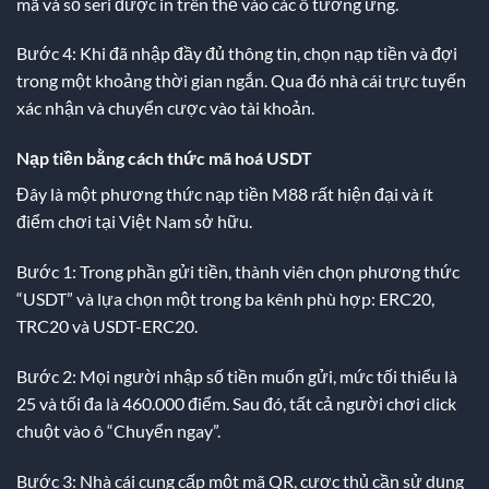
mã và số seri được in trên thẻ vào các ô tương ứng.
Bước 4: Khi đã nhập đầy đủ thông tin, chọn nạp tiền và đợi
trong một khoảng thời gian ngắn. Qua đó nhà cái trực tuyến
xác nhận và chuyển cược vào tài khoản.
Nạp tiền bằng cách thức mã hoá USDT
Đây là một phương thức nạp tiền M88 rất hiện đại và ít
điểm chơi tại Việt Nam sở hữu.
Bước 1: Trong phần gửi tiền, thành viên chọn phương thức
“USDT” và lựa chọn một trong ba kênh phù hợp: ERC20,
TRC20 và USDT-ERC20.
Bước 2: Mọi người nhập số tiền muốn gửi, mức tối thiểu là
25 và tối đa là 460.000 điểm. Sau đó, tất cả người chơi click
chuột vào ô “Chuyển ngay”.
Bước 3: Nhà cái cung cấp một mã QR, cược thủ cần sử dụng