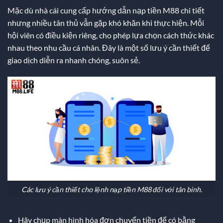
Mặc dù nhà cái cung cấp hướng dẫn nạp tiền M88 chi tiết
nhưng nhiều tân thủ vẫn gặp khó khăn khi thực hiện. Mỗi
hội viên có điều kiện riêng, cho phép lựa chọn cách thức khác
nhau theo nhu cầu cá nhân. Đây là một số lưu ý cần thiết để
giao dịch diễn ra nhanh chóng, suôn sẻ.
Các lưu ý cần thiết cho lệnh nạp tiền M88 đối với tân binh.
Hãy chụp màn hình hóa đơn chuyển tiền để có bằng