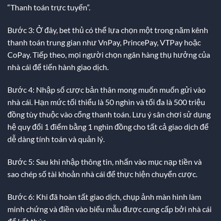
“Thanh toán trực tuyến”.
Bước 3: Ở đây, bet thủ có thể lựa chọn một trong năm kênh
thanh toán trung gian như VnPay, PrincePay, VTPay hoặc
CoPay. Tiếp theo, mọi người chọn ngân hàng thụ hưởng của
nhà cái để tiến hành giao dịch.
Bước 4: Nhập số cược bản thân mong muốn muốn gửi vào
nhà cái. Hạn mức tối thiểu là 50 nghìn và tối đa là 500 triệu
đồng tùy thuộc vào cổng thanh toán. Lưu ý sân chơi sử dụng
hệ quy đổi 1 điểm bằng 1 nghìn đồng cho tất cả giao dịch để
dễ dàng tính toán và quản lý.
Bước 5: Sau khi nhập thông tin, nhấn vào mục nạp tiền và
sao chép số tài khoản nhà cái để thực hiện chuyển cược.
Bước 6: Khi đã hoàn tất giao dịch, chụp ảnh màn hình làm
minh chứng và điền vào biểu mẫu được cung cấp bởi nhà cái