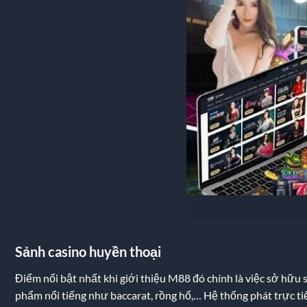
Sảnh casino huyền thoại
Điểm nổi bật nhất khi giới thiệu M88 đó chính là việc sở hữu 
phẩm nổi tiếng như baccarat, rồng hổ,… Hệ thống phát trực ti