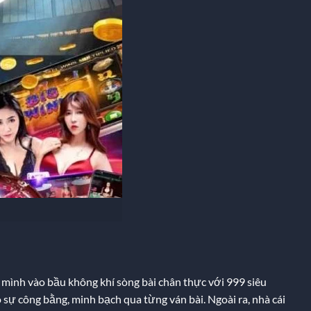
a mình vào bầu không khí sòng bài chân thực với 999 siêu
sự công bằng, minh bạch qua từng ván bài. Ngoài ra, nhà cái