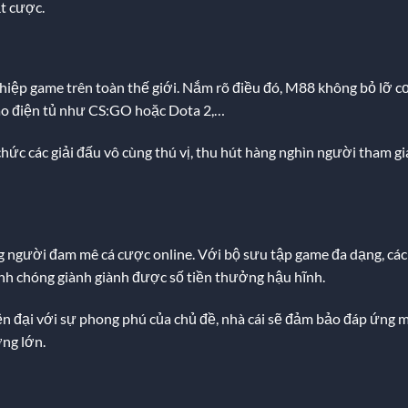
t cược.
hiệp game trên toàn thế giới. Nắm rõ điều đó, M88 không bỏ lỡ c
hao điện tủ như CS:GO hoặc Dota 2,…
chức các giải đấu vô cùng thú vị, thu hút hàng nghìn người tham g
ng người đam mê cá cược online. Với bộ sưu tập game đa dạng, cá
anh chóng giành giành được số tiền thưởng hậu hĩnh.
 đại với sự phong phú của chủ đề, nhà cái sẽ đảm bảo đáp ứng mọi
ởng lớn.