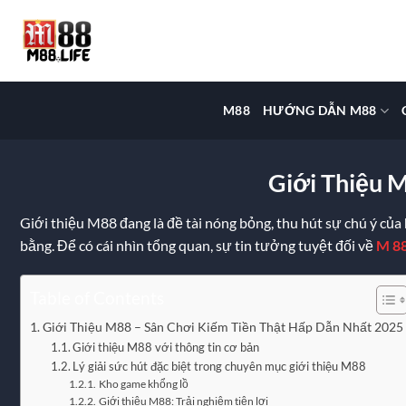
Chuyển
đến
nội
dung
M88
HƯỚNG DẪN M88
Giới Thiệu 
Giới thiệu M88 đang là đề tài nóng bỏng, thu hút sự chú ý của
bằng. Để có cái nhìn tổng quan, sự tin tưởng tuyệt đối về
M 8
Table of Contents
Giới Thiệu M88 – Sân Chơi Kiếm Tiền Thật Hấp Dẫn Nhất 2025
Giới thiệu M88 với thông tin cơ bản
Lý giải sức hút đặc biệt trong chuyên mục giới thiệu M88
Kho game khổng lồ
Giới thiệu M88: Trải nghiệm tiện lợi