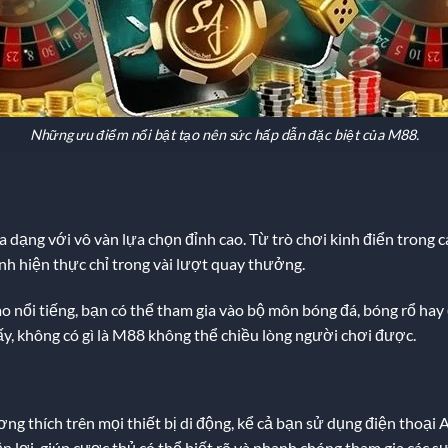
Những ưu điểm nổi bật tạo nên sức hấp dẫn đặc biệt của M88.
 dạng với vô vàn lựa chọn đỉnh cao. Từ trò chơi kinh điển trong 
ành hiện thực chỉ trong vài lượt quay thưởng.
ao nổi tiếng, bạn có thể tham gia vào bộ môn bóng đá, bóng rổ ha
y, không có gì là M88 không thể chiều lòng người chơi được.
g thích trên mọi thiết bị di động, kể cả bạn sử dụng điện thoại 
lợi, giúp cược thủ có thể biết rõ và nhanh chóng tham gia các sự