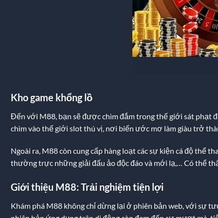
Kho game khổng lồ
Đến với M88, bạn sẽ được chìm đắm trong thế giới sát phạt đa
chìm vào thế giới slot thú vị, nơi biến ước mơ làm giàu trở th
Ngoài ra, M88 còn cung cấp hàng loạt các sự kiện cá độ thể th
thường trực những giải đấu ảo độc đáo và mới lạ,… Có thể thấ
Giới thiệu M88: Trải nghiệm tiện lợi
Khám phá M88 không chỉ dừng lại ở phiên bản web, với sự tươn
phiên bản ứng dụng trên di động còn đem đến sự mượt mà, tiện 