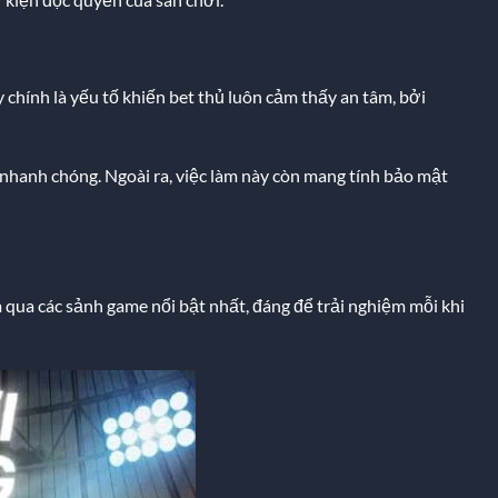
y chính là yếu tố khiến bet thủ luôn cảm thấy an tâm, bởi
ộ nhanh chóng. Ngoài ra, việc làm này còn mang tính bảo mật
qua các sảnh game nổi bật nhất, đáng để trải nghiệm mỗi khi